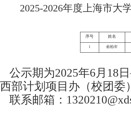
202
5-
202
6
年度上海市大
序号
姓名
1
俞柏岑
公示期为
202
5
年
6
月
18
日
西部计划项目办（校团委
联系邮箱：
1320210@xds